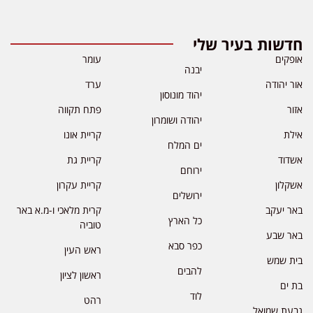
חדשות בעיר שלי
אופקים
עומר
יבנה
אור יהודה
ערד
יהוד מונוסון
אזור
פתח תקווה
יהודה ושומרון
אילת
קריית אונו
ים המלח
אשדוד
קריית גת
ירוחם
אשקלון
קריית עקרון
ירושלים
באר יעקב
קרית מלאכי ו-מ.א באר
כל הארץ
טוביה
באר שבע
כפר סבא
ראש העין
בית שמש
להבים
ראשון לציון
בת ים
לוד
רהט
גבעת שמואל