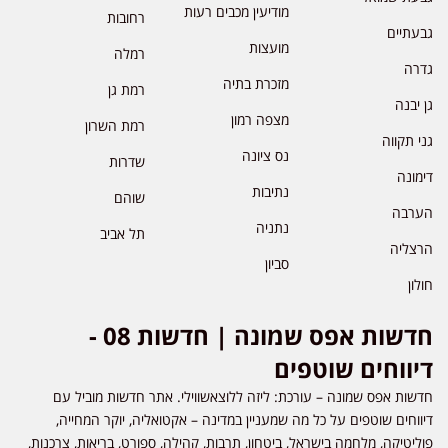
מודיעין מכבים רעות
רחובות
גבעתיים
מועצות
רמלה
גדרה
מזכרת בתיה
רמת גן
גן יבנה
מצפה רמון
רמת השרון
גני תקווה
נס ציונה
שדרות
דימונה
נתיבות
שוהם
הערבה
נתניה
תל אביב
הרצליה
סביון
חולון
חדשות אפס שמונה | חדשות 08 -
דיווחים שוטפים
חדשות אפס שמונה – עורכת: ליזה ללוצאשווילי. אתר חדשות מוביל עם
דיווחים שוטפים על כל מה שמעניין במדינה – אקטואליה, יוקר המחייה,
פוליטיקה, מלחמה בישראל, ביטחון, תרבות, קהילה, ספורט, בריאות, צרכנות,