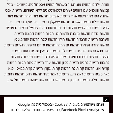
הורות וילדים, תחזית מזג האויר בישראל, תחזית אסטרולוגית, בישראל – כולל
קבוצות ווטסאפ עם דיווחים ישירים לסמארטפונים
ללא תשלום
. חדשות אפס
שמונה הינו אתר מקומי אזורי חדשות אופקים חדשות אור יהודה חדשות אזור
חדשות אילת חדשות אשדוד חדשות אשקלון חדשות באר יעקב חדשות באר
שבע חדשות בית שמש חדשות בת ים חדשות גבעת שמואל חדשות גבעתיים
חדשות גדרה חדשות גן יבנה חדשות גני תקווה חדשות דימונה חדשות
הערבה חדשות הרצליה חדשות חולון חדשות יבנה חדשות יהוד מונוסון
חדשות יהודה ושומרון חדשות ים המלח חדשות ירוחם חדשות ירושלים חדשות
כפר סבא חדשות להבים חדשות לוד חדשות מודיעין מכבים רעות חדשות
מועצות חדשות מזכרת בתיה חדשות מצפה רמון חדשות נס ציונה חדשות
נתיבות חדשות נתניה חדשות סביון חדשות ערד חדשות פתח תקווה חדשות
קריית אונו חדשות קריית גת חדשות קריית עקרון חדשות קרית מלאכי ו-מ.א
באר טוביה חדשות ראש העין חדשות ראשון לציון חדשות רהט חדשות רחובות
חדשות רמלה חדשות רמת גן חדשות שדרות חדשות שוהם חדשות תל אביב
×
כל הזכויות שמורות ל-ליזה ללוצאשווילי - חדשות אפס שמונה - דיווחים בזמן
אנחנו משתמשים בעוגיות (Cookies) ובטכנולוגיות כמו Google
אמת, נוסד בשנת 2019 | טל' לפרסומים 054-9759222 מייל מערכת
Analytics ו-Facebook Pixel, כדי לשפר את חוויית הגלישה, לנתח
news08.net@gmail.com