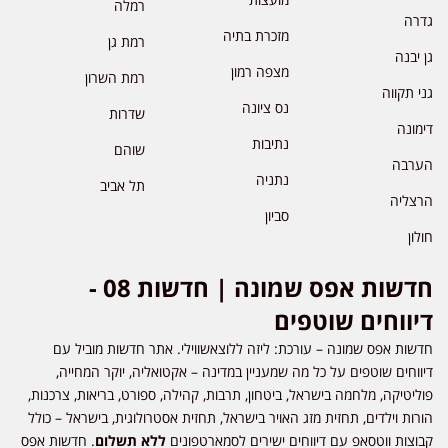
רמלה
גדרה
מזכרת בתיה
רמת גן
גן יבנה
מצפה רמון
רמת השרון
גני תקווה
נס ציונה
שדרות
דימונה
נתיבות
שוהם
הערבה
נתניה
תל אביב
הרצליה
סביון
חולון
חדשות אפס שמונה | חדשות 08 -
דיווחים שוטפים
חדשות אפס שמונה – עורכת: ליזה ללוצאשווילי. אתר חדשות מוביל עם
דיווחים שוטפים על כל מה שמעניין במדינה – אקטואליה, יוקר המחייה,
פוליטיקה, מלחמה בישראל, ביטחון, תרבות, קהילה, ספורט, בריאות, צרכנות,
הורות וילדים, תחזית מזג האויר בישראל, תחזית אסטרולוגית, בישראל – כולל
קבוצות ווטסאפ עם דיווחים ישירים לסמארטפונים
ללא תשלום
. חדשות אפס