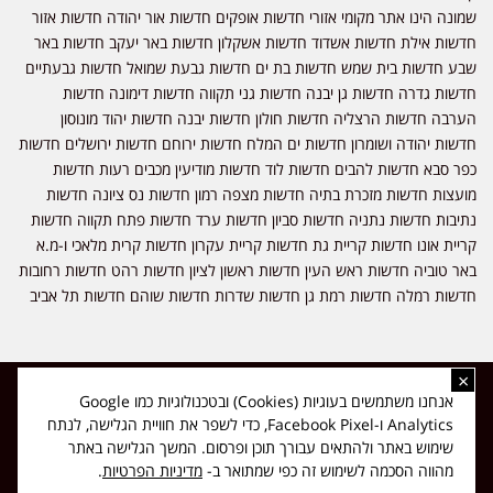
שמונה הינו אתר מקומי אזורי חדשות אופקים חדשות אור יהודה חדשות אזור
חדשות אילת חדשות אשדוד חדשות אשקלון חדשות באר יעקב חדשות באר
שבע חדשות בית שמש חדשות בת ים חדשות גבעת שמואל חדשות גבעתיים
חדשות גדרה חדשות גן יבנה חדשות גני תקווה חדשות דימונה חדשות
הערבה חדשות הרצליה חדשות חולון חדשות יבנה חדשות יהוד מונוסון
חדשות יהודה ושומרון חדשות ים המלח חדשות ירוחם חדשות ירושלים חדשות
כפר סבא חדשות להבים חדשות לוד חדשות מודיעין מכבים רעות חדשות
מועצות חדשות מזכרת בתיה חדשות מצפה רמון חדשות נס ציונה חדשות
נתיבות חדשות נתניה חדשות סביון חדשות ערד חדשות פתח תקווה חדשות
קריית אונו חדשות קריית גת חדשות קריית עקרון חדשות קרית מלאכי ו-מ.א
באר טוביה חדשות ראש העין חדשות ראשון לציון חדשות רהט חדשות רחובות
חדשות רמלה חדשות רמת גן חדשות שדרות חדשות שוהם חדשות תל אביב
×
כל הזכויות שמורות ל-ליזה ללוצאשווילי - חדשות אפס שמונה - דיווחים בזמן
אנחנו משתמשים בעוגיות (Cookies) ובטכנולוגיות כמו Google
אמת, נוסד בשנת 2019 | טל' לפרסומים 054-9759222 מייל מערכת
Analytics ו-Facebook Pixel, כדי לשפר את חוויית הגלישה, לנתח
news08.net@gmail.com
שימוש באתר ולהתאים עבורך תוכן ופרסום. המשך הגלישה באתר
❤
Made with
by
DIGITA
מהווה הסכמה לשימוש זה כפי שמתואר ב-
מדיניות הפרטיות
.