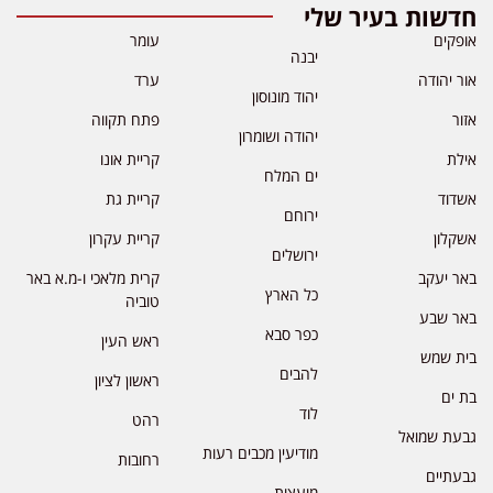
חדשות בעיר שלי
אופקים
עומר
יבנה
אור יהודה
ערד
יהוד מונוסון
אזור
פתח תקווה
יהודה ושומרון
אילת
קריית אונו
ים המלח
אשדוד
קריית גת
ירוחם
אשקלון
קריית עקרון
ירושלים
באר יעקב
קרית מלאכי ו-מ.א באר
כל הארץ
טוביה
באר שבע
כפר סבא
ראש העין
בית שמש
להבים
ראשון לציון
בת ים
לוד
רהט
גבעת שמואל
מודיעין מכבים רעות
רחובות
גבעתיים
מועצות