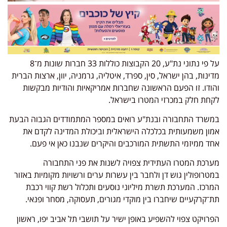
על פי נתוני נת"ע, 20 הקבוצות כוללות 33 חברות שונות מ־8
מדינות, בהן ישראל, סין, ספרד, איטליה, גרמניה, יוון, ארצות הברית
והודו. זו הפעם הראשונה שחברות אמריקאיות והודיות מבקשות
לקחת חלק במכרזי המטרו בישראל.
במשרד התחבורה ובנת"ע רואים במספר המתמודדים הגבוה הבעת
אמון משמעותית בכלכלה הישראלית וביכולת המדינה לקדם את
אחד ממיזמי התשתית המורכבים והיקרים שנבנו כאן אי פעם.
מערכת המטרו העתידית צפויה לשנות את פני התחבורה
במטרופולין גוש דן ולחבר בין עשרות ערים ורשויות מקומיות באזור
המרכז. המערכת תשרת מיליוני נוסעים ותכלול רשת קווי רכבת
תת־קרקעיים שיחברו בין מוקדי מגורים, תעסוקה, מסחר ופנאי.
הפרויקט צפוי להשפיע באופן ישיר על תושבי תל אביב יפו, ראשון