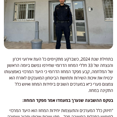
בתחילת שנת 2024, כשברקע מתקיימים כל העת אירועי זיכרון
והנצחה של 33 חללי המחוז הדרומי שחירפו נפשם ביומה הראשון
של המלחמה, קבע מפקד המחוז הדרומי כי היעד המרכזי באמצעותו
יבטיח את איכות השירות ותחושת הביטחון המוענקים לאזרח הוא
צמצום פערי כ״א במערכים השונים ביחידות המחוז ואיוש כלל
התקינה במחוז.
בטקס ההשבעה שנערך במעמדו אמר מפקד המחוז:
"חיזוק כלל המערכים והתעצמות יחידות המחוז הוא היעד המרכזי
למימוש התכלית החשובה מכל – מתן שירות איכותי ומהיר ושמירה