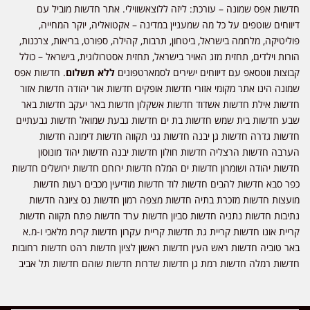
חדשות אפס שמונה – עורכת: ליזה ללוצאשווילי. אתר חדשות מוביל עם
דיווחים שוטפים על כל מה שמעניין במדינה – אקטואליה, יוקר המחייה,
פוליטיקה, מלחמה בישראל, ביטחון, תרבות, קהילה, ספורט, בריאות, צרכנות,
הורות וילדים, תחזית מזג האויר בישראל, תחזית אסטרולוגית, בישראל – כולל
קבוצות ווטסאפ עם דיווחים ישירים לסמארטפונים
ללא תשלום
. חדשות אפס
שמונה הינו אתר מקומי אזורי חדשות אופקים חדשות אור יהודה חדשות אזור
חדשות אילת חדשות אשדוד חדשות אשקלון חדשות באר יעקב חדשות באר
שבע חדשות בית שמש חדשות בת ים חדשות גבעת שמואל חדשות גבעתיים
חדשות גדרה חדשות גן יבנה חדשות גני תקווה חדשות דימונה חדשות
הערבה חדשות הרצליה חדשות חולון חדשות יבנה חדשות יהוד מונוסון
חדשות יהודה ושומרון חדשות ים המלח חדשות ירוחם חדשות ירושלים חדשות
כפר סבא חדשות להבים חדשות לוד חדשות מודיעין מכבים רעות חדשות
מועצות חדשות מזכרת בתיה חדשות מצפה רמון חדשות נס ציונה חדשות
נתיבות חדשות נתניה חדשות סביון חדשות ערד חדשות פתח תקווה חדשות
קריית אונו חדשות קריית גת חדשות קריית עקרון חדשות קרית מלאכי ו-מ.א
באר טוביה חדשות ראש העין חדשות ראשון לציון חדשות רהט חדשות רחובות
חדשות רמלה חדשות רמת גן חדשות שדרות חדשות שוהם חדשות תל אביב