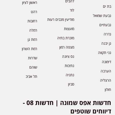
להבים
ראשון לציון
בת ים
לוד
רהט
גבעת שמואל
מודיעין מכבים רעות
רחובות
גבעתיים
מועצות
רמלה
גדרה
מזכרת בתיה
רמת גן
גן יבנה
מצפה רמון
רמת השרון
גני תקווה
נס ציונה
שדרות
דימונה
נתיבות
שוהם
הערבה
נתניה
תל אביב
הרצליה
סביון
חולון
חדשות אפס שמונה | חדשות 08 -
דיווחים שוטפים