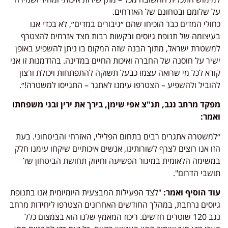
על שלומם ובטחונם של האזרחים.
כחולי המדים כבר הוכיחו שהם ״גיבורים במדים״, לא בכדי אנו
בעיצומה של תנופת גיוסים ובקשות רבות מצד אזרחים להצטרף
למשטרת ישראל, מתוך הבנה שזה המקום בו ניתן להשפיע באופן
ישיר על חוסנה של החברה ואיכות החיים במדינה. בהזדמנות זו אני
קורא לכל מי שרואה עצמו כבעל תשוקה להתפתחות ויכולת ורצון
להוביל ולהשפיע – הצטרפו עימנו לאתגר – התגייסו למשטרה!״.
מפקד מרחב נגב, תנ"צ אפי שימן, בירך את ירין ובני משפחתו
ואמר:
״למשטרה אתגרים רבים בתחום הפלילי, האזרחי והביטחוני. בעת
הזו אנו רוצים לצרף לשורותינו, אנשים איכותיים שיקחו עימנו חלק
במשימה הלאומית במיגור הפשיעה וחיזוק תחושת הביטחון של
תושבי הדרום".
עוד הוסיף ואמר:
"לצד הפעילות המבצעית היומיומית אנו בתנופת
גיוסים נרחבת, במהלך החודשים האחרונים הצטרפו ליחידות מרחב
נגב 120 שוטרים חדשים. ריכוז המאמץ שלנו הוא בצמצום כלל