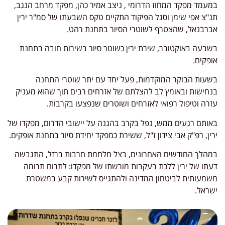
במעמד מפקד המחוז הדרומי , ניצב אמיר כהן, מפקד מרחב הנגב,
תנ"צ אפי שימן וסגל הפיקוד התקיים טקס השבעתו של סמ"ר ירין
אברבנאל, שהצטרף לשוטרי הסיור בתחנת רהט.
בשבעה באוקטובר, שירת ירין כשוטר סיור בשירות חובה בתחנת
אופקים.
בשעות הבוקר המוקדמות, פעל יחד עם יתר שוטרי התחנה
בנחישות ובאומץ לב להצלתם של אזרחים רבים תוך שהוא מעניק
עזרה וטיפול רפואי לאזרחים ושוטרים שנפצעו בקרבות.
באותם רגעים ממש, נפל בקרב בהגנה על יישובי הדרום, מפקדו של
ירין, רפ"ק אבי צידון ז"ל, ששירת כמפקד יחידת סיור בתחנת אופקים.
במהלך החודשים האחרונים, בצל מלחמת חרבות ברזל, התגבשה
דעתו של ירין ללכת בעקבות מורשתו של מפקדו: לתרום תרומה
משמעותית לביטחון המדינה ולהתגייס לשירות קבע במשטרת
ישראל.