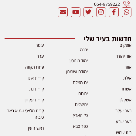
054-9759222
חדשות בעיר שלי
אופקים
עומר
יבנה
אור יהודה
ערד
יהוד מונוסון
אזור
פתח תקווה
יהודה ושומרון
אילת
קריית אונו
ים המלח
אשדוד
קריית גת
ירוחם
אשקלון
קריית עקרון
ירושלים
באר יעקב
קרית מלאכי ו-מ.א באר
כל הארץ
טוביה
באר שבע
כפר סבא
ראש העין
בית שמש