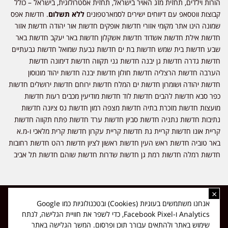
הורות וילדים, תחזית מזג האויר בישראל, תחזית אסטרולוגית, בישראל – כולל
קבוצות ווטסאפ עם דיווחים ישירים לסמארטפונים
ללא תשלום
. חדשות אפס
שמונה הינו אתר מקומי אזורי חדשות אופקים חדשות אור יהודה חדשות אזור
חדשות אילת חדשות אשדוד חדשות אשקלון חדשות באר יעקב חדשות באר
שבע חדשות בית שמש חדשות בת ים חדשות גבעת שמואל חדשות גבעתיים
חדשות גדרה חדשות גן יבנה חדשות גני תקווה חדשות דימונה חדשות
הערבה חדשות הרצליה חדשות חולון חדשות יבנה חדשות יהוד מונוסון
חדשות יהודה ושומרון חדשות ים המלח חדשות ירוחם חדשות ירושלים חדשות
כפר סבא חדשות להבים חדשות לוד חדשות מודיעין מכבים רעות חדשות
מועצות חדשות מזכרת בתיה חדשות מצפה רמון חדשות נס ציונה חדשות
נתיבות חדשות נתניה חדשות סביון חדשות ערד חדשות פתח תקווה חדשות
קריית אונו חדשות קריית גת חדשות קריית עקרון חדשות קרית מלאכי ו-מ.א
באר טוביה חדשות ראש העין חדשות ראשון לציון חדשות רהט חדשות רחובות
חדשות רמלה חדשות רמת גן חדשות שדרות חדשות שוהם חדשות תל אביב
×
כל הזכויות שמורות ל-ליזה ללוצאשווילי - חדשות אפס שמונה - דיווחים בזמן
אנחנו משתמשים בעוגיות (Cookies) ובטכנולוגיות כמו Google
אמת, נוסד בשנת 2019 | טל' לפרסומים 054-9759222 מייל מערכת
Analytics ו-Facebook Pixel, כדי לשפר את חוויית הגלישה, לנתח
news08.net@gmail.com
שימוש באתר ולהתאים עבורך תוכן ופרסום. המשך הגלישה באתר
❤
Made with
by
DIGITA