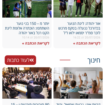
אור יהודה: ליגת הנוער
יותר מ – 150 בני נוער
בכדורגל ננעלה בטקס מרגש
השתתפו: הוכתרה אלופת ליגת
לזכר סמ"ר יסמאו ילאו ז"ל
הקט רגל באור יהודה
10:14
20/07/2026
16:22
20/07/2026
לקריאת הכתבה »
לקריאת הכתבה »
חינוך
לעוד כתבות
קריית אונו, גבעת שמואל, יהוד
90 חיבורים תורניים ו – 15