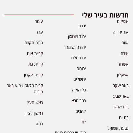
חדשות בעיר שלי
אופקים
עומר
יבנה
אור יהודה
ערד
יהוד מונוסון
אזור
פתח תקווה
יהודה ושומרון
אילת
קריית אונו
ים המלח
אשדוד
קריית גת
ירוחם
אשקלון
קריית עקרון
ירושלים
באר יעקב
קרית מלאכי ו-מ.א באר
כל הארץ
טוביה
באר שבע
כפר סבא
ראש העין
בית שמש
להבים
ראשון לציון
בת ים
לוד
רהט
גבעת שמואל
מודיעין מכבים רעות