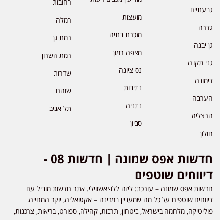
רחובות
גבעתיים
מועצות
רמלה
גדרה
מזכרת בתיה
רמת גן
גן יבנה
מצפה רמון
רמת השרון
גני תקווה
נס ציונה
שדרות
דימונה
נתיבות
שוהם
הערבה
נתניה
תל אביב
הרצליה
סביון
חולון
חדשות אפס שמונה | חדשות 08 -
דיווחים שוטפים
חדשות אפס שמונה – עורכת: ליזה ללוצאשווילי. אתר חדשות מוביל עם
דיווחים שוטפים על כל מה שמעניין במדינה – אקטואליה, יוקר המחייה,
פוליטיקה, מלחמה בישראל, ביטחון, תרבות, קהילה, ספורט, בריאות, צרכנות,