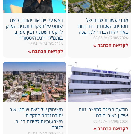
אחרי עשרות שנים של
ראש עיריית אור יהודה, ליאת
חסמים, השכונות הדרומיות
שוחט על הפקדת תכנית הענק
באור יהודה בדרך למהפכה
להקמת שכונת רבין מערב
בותמ"ל: "רגע היסטורי"
08:05
07/06/2026
16:54
24/05/2026
לקריאת הכתבה »
לקריאת הכתבה »
הודעה חריגה לתושבי נווה
השיחוק של ליאת שוחט: אור
איילון באור יהודה
יהודה זכתה להקלות
משמעותיות לקידום בנייה
03:43
14/08/2024
לגובה
לקריאת הכתבה »
01:09
12/08/2024