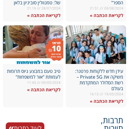
הספר"
של: טמנוולין סוביניון בלאן
21:19
28/07/2024
21:51
03/08/2024
לקריאת הכתבה »
לקריאת הכתבה »
עידן חדש ללקוחות פרטנר:
טיב טעם במבצע גיוס תרומות
משיקה את Private 5G –
לעמותת "אור למשפחות"
רשת הסלולר המתקדמת
11:43
09/05/2024
בעולם
לקריאת הכתבה »
16:12
19/05/2024
לקריאת הכתבה »
תרבות,
תיירות
לעוד כתבות