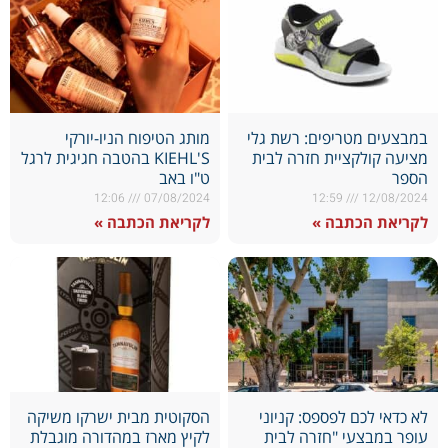
במבצעים מטריפים: רשת גלי
מותג הטיפוח הניו-יורקי
מציעה קולקציית חזרה לבית
KIEHL'S בהטבה חגיגית לרגל
הספר
ט"ו באב
12:06
07/08/2024
12:59
12/08/2024
לקריאת הכתבה »
לקריאת הכתבה »
לא כדאי לכם לפספס: קניוני
הסקוטית מבית ישרקו משיקה
עופר במבצעי "חזרה לבית
לקיץ מארז במהדורה מוגבלת