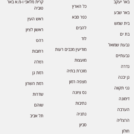
באר יעקב
קרית מלאכי ו-מ.א באר
כל הארץ
טוביה
באר שבע
כפר סבא
ראש העין
בית שמש
להבים
ראשון לציון
בת ים
לוד
רהט
גבעת שמואל
מודיעין מכבים רעות
רחובות
גבעתיים
מועצות
רמלה
גדרה
מזכרת בתיה
רמת גן
גן יבנה
מצפה רמון
רמת השרון
גני תקווה
נס ציונה
שדרות
דימונה
נתיבות
שוהם
הערבה
נתניה
תל אביב
הרצליה
סביון
חולון