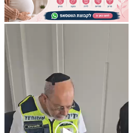
נגן
וידאו