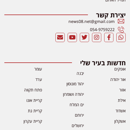
יצירת קשר
news08.net@gmail.com
054-9759222
חדשות בעיר שלי
אופקים
עומר
יבנה
אור יהודה
ערד
יהוד מונוסון
אזור
פתח תקווה
יהודה ושומרון
אילת
קריית אונו
ים המלח
אשדוד
קריית גת
ירוחם
אשקלון
קריית עקרון
ירושלים