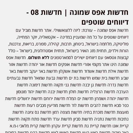
חדשות אפס שמונה | חדשות 08 -
דיווחים שוטפים
חדשות אפס שמונה – עורכת: ליזה ללוצאשווילי. אתר חדשות מוביל עם
דיווחים שוטפים על כל מה שמעניין במדינה – אקטואליה, יוקר המחייה,
פוליטיקה, מלחמה בישראל, ביטחון, תרבות, קהילה, ספורט, בריאות, צרכנות,
הורות וילדים, תחזית מזג האויר בישראל, תחזית אסטרולוגית, בישראל – כולל
קבוצות ווטסאפ עם דיווחים ישירים לסמארטפונים
ללא תשלום
. חדשות אפס
שמונה הינו אתר מקומי אזורי חדשות אופקים חדשות אור יהודה חדשות אזור
חדשות אילת חדשות אשדוד חדשות אשקלון חדשות באר יעקב חדשות באר
שבע חדשות בית שמש חדשות בת ים חדשות גבעת שמואל חדשות גבעתיים
חדשות גדרה חדשות גן יבנה חדשות גני תקווה חדשות דימונה חדשות
הערבה חדשות הרצליה חדשות חולון חדשות יבנה חדשות יהוד מונוסון
חדשות יהודה ושומרון חדשות ים המלח חדשות ירוחם חדשות ירושלים חדשות
כפר סבא חדשות להבים חדשות לוד חדשות מודיעין מכבים רעות חדשות
מועצות חדשות מזכרת בתיה חדשות מצפה רמון חדשות נס ציונה חדשות
נתיבות חדשות נתניה חדשות סביון חדשות ערד חדשות פתח תקווה חדשות
קריית אונו חדשות קריית גת חדשות קריית עקרון חדשות קרית מלאכי ו-מ.א
באר טוביה חדשות ראש העין חדשות ראשון לציון חדשות רהט חדשות רחובות