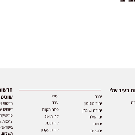
 בעיר שלי
עומר
שוטפי
יבנה
דה
ערד
חדשות אפ
יהוד מונוסון
דיווחים ש
פתח תקווה
יהודה ושומרון
פוליטיקה,
קריית אונו
ים המלח
צרכנות, ה
קריית גת
ירוחם
בישראל –
קריית עקרון
ירושלים
תשלום
. 