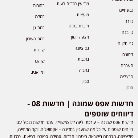
מודיעין מכבים רעות
רחובות
גבעתיים
מועצות
רמלה
גדרה
מזכרת בתיה
רמת גן
גן יבנה
מצפה רמון
רמת השרון
גני תקווה
נס ציונה
שדרות
דימונה
נתיבות
שוהם
הערבה
נתניה
תל אביב
הרצליה
סביון
חולון
חדשות אפס שמונה | חדשות 08 -
דיווחים שוטפים
חדשות אפס שמונה – עורכת: ליזה ללוצאשווילי. אתר חדשות מוביל עם
דיווחים שוטפים על כל מה שמעניין במדינה – אקטואליה, יוקר המחייה,
פוליטיקה, מלחמה בישראל, ביטחון, תרבות, קהילה, ספורט, בריאות, צרכנות,