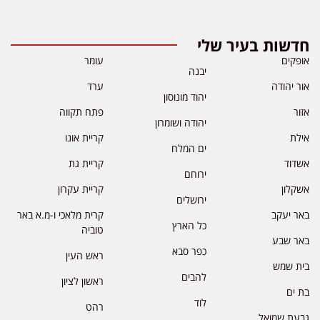
חדשות בעיר שלי
אופקים
עומר
יבנה
אור יהודה
ערד
יהוד מונוסון
אזור
פתח תקווה
יהודה ושומרון
אילת
קריית אונו
ים המלח
אשדוד
קריית גת
ירוחם
אשקלון
קריית עקרון
ירושלים
באר יעקב
קרית מלאכי ו-מ.א באר
כל הארץ
טוביה
באר שבע
כפר סבא
ראש העין
בית שמש
להבים
ראשון לציון
בת ים
לוד
רהט
גבעת שמואל