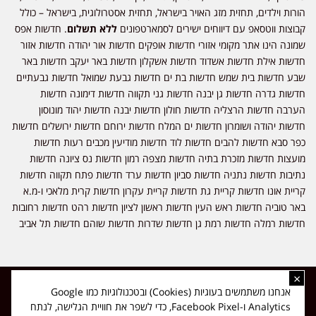
הורות וילדים, תחזית מזג האויר בישראל, תחזית אסטרולוגית, בישראל – כולל
קבוצות ווטסאפ עם דיווחים ישירים לסמארטפונים
ללא תשלום
. חדשות אפס
שמונה הינו אתר מקומי אזורי חדשות אופקים חדשות אור יהודה חדשות אזור
חדשות אילת חדשות אשדוד חדשות אשקלון חדשות באר יעקב חדשות באר
שבע חדשות בית שמש חדשות בת ים חדשות גבעת שמואל חדשות גבעתיים
חדשות גדרה חדשות גן יבנה חדשות גני תקווה חדשות דימונה חדשות
הערבה חדשות הרצליה חדשות חולון חדשות יבנה חדשות יהוד מונוסון
חדשות יהודה ושומרון חדשות ים המלח חדשות ירוחם חדשות ירושלים חדשות
כפר סבא חדשות להבים חדשות לוד חדשות מודיעין מכבים רעות חדשות
מועצות חדשות מזכרת בתיה חדשות מצפה רמון חדשות נס ציונה חדשות
נתיבות חדשות נתניה חדשות סביון חדשות ערד חדשות פתח תקווה חדשות
קריית אונו חדשות קריית גת חדשות קריית עקרון חדשות קרית מלאכי ו-מ.א
באר טוביה חדשות ראש העין חדשות ראשון לציון חדשות רהט חדשות רחובות
חדשות רמלה חדשות רמת גן חדשות שדרות חדשות שוהם חדשות תל אביב
×
כל הזכויות שמורות ל-ליזה ללוצאשווילי - חדשות אפס שמונה - דיווחים בזמן
אנחנו משתמשים בעוגיות (Cookies) ובטכנולוגיות כמו Google
אמת, נוסד בשנת 2019 | טל' לפרסומים 054-9759222 מייל מערכת
Analytics ו-Facebook Pixel, כדי לשפר את חוויית הגלישה, לנתח
news08.net@gmail.com