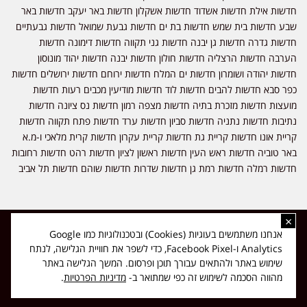
חדשות אילת חדשות אשדוד חדשות אשקלון חדשות באר יעקב חדשות באר
שבע חדשות בית שמש חדשות בת ים חדשות גבעת שמואל חדשות גבעתיים
חדשות גדרה חדשות גן יבנה חדשות גני תקווה חדשות דימונה חדשות
הערבה חדשות הרצליה חדשות חולון חדשות יבנה חדשות יהוד מונוסון
חדשות יהודה ושומרון חדשות ים המלח חדשות ירוחם חדשות ירושלים חדשות
כפר סבא חדשות להבים חדשות לוד חדשות מודיעין מכבים רעות חדשות
מועצות חדשות מזכרת בתיה חדשות מצפה רמון חדשות נס ציונה חדשות
נתיבות חדשות נתניה חדשות סביון חדשות ערד חדשות פתח תקווה חדשות
קריית אונו חדשות קריית גת חדשות קריית עקרון חדשות קרית מלאכי ו-מ.א
באר טוביה חדשות ראש העין חדשות ראשון לציון חדשות רהט חדשות רחובות
חדשות רמלה חדשות רמת גן חדשות שדרות חדשות שוהם חדשות תל אביב
×
כל הזכויות שמורות ל-ליזה ללוצאשווילי - חדשות אפס שמונה - דיווחים בזמן
אנחנו משתמשים בעוגיות (Cookies) ובטכנולוגיות כמו Google
אמת, נוסד בשנת 2019 | טל' לפרסומים 054-9759222 מייל מערכת
Analytics ו-Facebook Pixel, כדי לשפר את חוויית הגלישה, לנתח
news08.net@gmail.com
שימוש באתר ולהתאים עבורך תוכן ופרסום. המשך הגלישה באתר
❤
Made with
by
DIGITA
מהווה הסכמה לשימוש זה כפי שמתואר ב-
מדיניות הפרטיות
.