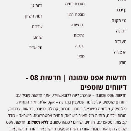
מזכרת בתיה
רמת גן
גן יבנה
מצפה רמון
רמת השרון
גני תקווה
נס ציונה
שדרות
דימונה
נתיבות
שוהם
הערבה
נתניה
תל אביב
הרצליה
סביון
חולון
חדשות אפס שמונה | חדשות 08 -
דיווחים שוטפים
חדשות אפס שמונה – עורכת: ליזה ללוצאשווילי. אתר חדשות מוביל עם
דיווחים שוטפים על כל מה שמעניין במדינה – אקטואליה, יוקר המחייה,
פוליטיקה, מלחמה בישראל, ביטחון, תרבות, קהילה, ספורט, בריאות, צרכנות,
הורות וילדים, תחזית מזג האויר בישראל, תחזית אסטרולוגית, בישראל – כולל
קבוצות ווטסאפ עם דיווחים ישירים לסמארטפונים
ללא תשלום
. חדשות אפס
שמונה הינו אתר מקומי אזורי חדשות אופקים חדשות אור יהודה חדשות אזור