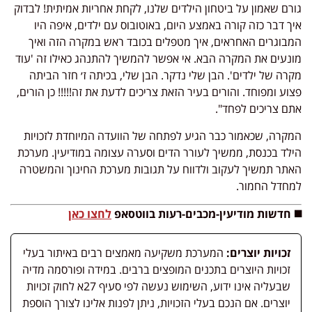
גורם שאמון על ביטחון הילדים שלנו, לקחת אחריות אמיתית! לבדוק
איך דבר כזה קורה באמצע היום, באוטובוס עם ילדים, איפה היו
המבוגרים האחראים, איך מטפלים בכובד ראש במקרה הזה ואיך
מונעים את המקרה הבא. אי אפשר להמשיך להתנהג כאילו זה 'עוד
מקרה של ילדים'. הבן שלי נדקר. הבן שלי, בכיתה ז׳ חזר הביתה
פצוע ומפוחד. והורים בעיר הזאת צריכים לדעת את זה!!!!! כן הורים,
אתם צריכים לפחד".
המקרה, שכאמור כבר הגיע לפתחה של הוועדה המיוחדת לזכויות
הילד בכנסת, ממשיך לעורר הדים וסערה עצומה במודיעין. מערכת
האתר תמשיך לעקוב ולדווח על תגובות מערכת החינוך והמשטרה
למחדל החמור.
◼️ חדשות מודיעין-מכבים-רעות בווטסאפ
לחצו כאן
זכויות יוצרים:
המערכת משקיעה מאמצים רבים באיתור בעלי
זכויות היוצרים בתכנים המופצים ברבים. במידה ופורסמה מדיה
שבעליה אינו ידוע, השימוש נעשה לפי סעיף 27א לחוק זכויות
יוצרים. אם הנכם בעלי הזכויות, ניתן לפנות אלינו לצורך הוספת