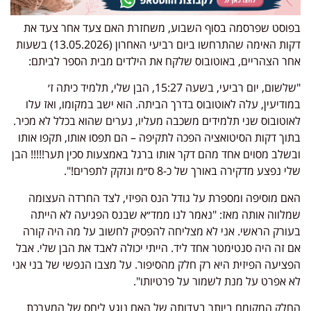
בפוסט שפרסמה בסוף השבוע, משחזרת האם צעד אחר צעד את
דקות האימה שהתרחשו ביום רביעי האחרון (13.05.2026) בשעות
אחר הצהריים, באוטובוס שלקח את הילדים מבית הספר לביתם:
"שלשום, יום רביעי, בשעה 15:27, הבן שלי, תלמיד כיתה ז׳
במודיעין, עלה לאוטובוס בדרך הביתה. הוא ישב במקומו, ואז עלו
לאוטובוס שני תלמידים משכבה מעליו, נערים שהוא בכלל לא מכיר.
בתוך דקות הסיטואציה הפכה לתקיפה – הם תפסו אותו, תקפו אותו
ובשלב מסוים אחד מהם דקר אותו ברגל באמצעות סכין תער!!!!! הבן
שלי נפצע מדקירה באורך של כ-8 ס״מ ונזקק לתפרים!".
האם מוסיפה ומספרת על גודל הנס הפיזי, לצד החרדה העצומה
שמלווה אותה מאז: "נאמר לנו ממד״א שבנס הפגיעה לא הייתה
בעורק הראשי. אני לא מצליחה להפסיק לחשוב על מה היה קורה
אם זה היה סנטימטר אחד ליד. הייתי יכולה לאבד את הבן שלי. אבל
הפציעה הפיזית היא רק חלק מהסיפור. על מצבו הנפשי של בני אני
לא אפרט על מנת לשמור על פרטיותו".
החלק המקומם ביותר בעדותה של האם נוגע ליחס של המערכת