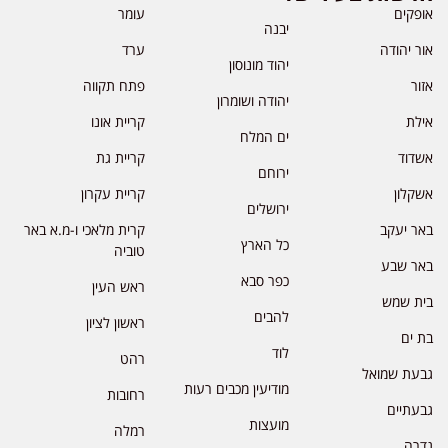
אופקים
עומר
יבנה
אור יהודה
ערד
יהוד מונוסון
אזור
פתח תקווה
יהודה ושומרון
אילת
קריית אונו
ים המלח
אשדוד
קריית גת
ירוחם
אשקלון
קריית עקרון
ירושלים
באר יעקב
קרית מלאכי ו-מ.א באר
כל הארץ
טוביה
באר שבע
כפר סבא
ראש העין
בית שמש
להבים
ראשון לציון
בת ים
לוד
רהט
גבעת שמואל
מודיעין מכבים רעות
רחובות
גבעתיים
מועצות
רמלה
גדרה