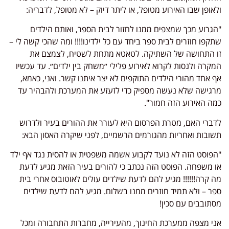
ולאופן שבו האירוע מטופל, או ליתר דיוק – לא מטופל, לדבריה:
"הגרוע מכך שמצפים ממנו לחזור לבית הספר, ואותם הילדים
שתקפו חוזרים לבית ספר ביחד עם כל ילדינו!!!! ומה שהכי קשה לי –
זו התחושה של השתיקה. לטאטא מתחת לשטיח, לצמצם את
המקרה ולנסות לקרוא לאירוע פלילי ״משחק בין ילדים״. עד עכשיו
אף אחד מהורי הילדים התוקפים לא יצר איתנו קשר. ואני, כאמא,
מרגישה שלא נעשה מספיק כדי לזעזע את המערכת ולהבהיר עד
כמה האירוע הזה חמור".
לדברי האם, מטרת הפרסום היא לעורר את ההורים בעיר ולדרוש
תשובות ואחריות מהגורמים הרשמיים, לפני שיקרה האסון הבא:
"הפוסט הזה לא נועד לקבוע אשמה משפטית או להסית נגד אף ילד
או משפחה. הפוסט הזה נכתב כי להורים בעיר הזאת מגיע לדעת
מה קרה!!!!!! מגיע להם לדעת שילדים עולים לאוטובוס אחרי בית
ספר – ולא תמיד חוזרים ממנו בשלום. מגיע להם לדעת שילדים
מסתובבים עם סכין!
אני מצפה ממערכת החינוך, מהעירייה, מחברות התחבורה ומכל