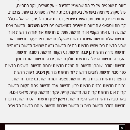
דיווחים שוטפים על כל מה שמעניין במדינה – אקטואליה, יוקר המחייה,
פוליטיקה, מלחמה בישראל, ביטחון, תרבות, קהילה, ספורט, בריאות, צרכנות,
הורות וילדים, תחזית מזג האויר בישראל, תחזית אסטרולוגית, בישראל – כולל
קבוצות ווטסאפ עם דיווחים ישירים לסמארטפונים
ללא תשלום
. חדשות אפס
שמונה הינו אתר מקומי אזורי חדשות אופקים חדשות אור יהודה חדשות אזור
חדשות אילת חדשות אשדוד חדשות אשקלון חדשות באר יעקב חדשות באר
שבע חדשות בית שמש חדשות בת ים חדשות גבעת שמואל חדשות גבעתיים
חדשות גדרה חדשות גן יבנה חדשות גני תקווה חדשות דימונה חדשות
הערבה חדשות הרצליה חדשות חולון חדשות יבנה חדשות יהוד מונוסון
חדשות יהודה ושומרון חדשות ים המלח חדשות ירוחם חדשות ירושלים חדשות
כפר סבא חדשות להבים חדשות לוד חדשות מודיעין מכבים רעות חדשות
מועצות חדשות מזכרת בתיה חדשות מצפה רמון חדשות נס ציונה חדשות
נתיבות חדשות נתניה חדשות סביון חדשות ערד חדשות פתח תקווה חדשות
קריית אונו חדשות קריית גת חדשות קריית עקרון חדשות קרית מלאכי ו-מ.א
באר טוביה חדשות ראש העין חדשות ראשון לציון חדשות רהט חדשות רחובות
חדשות רמלה חדשות רמת גן חדשות שדרות חדשות שוהם חדשות תל אביב
×