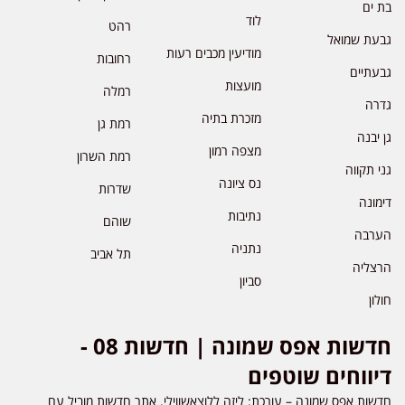
בת ים
לוד
רהט
גבעת שמואל
מודיעין מכבים רעות
רחובות
גבעתיים
מועצות
רמלה
גדרה
מזכרת בתיה
רמת גן
גן יבנה
מצפה רמון
רמת השרון
גני תקווה
נס ציונה
שדרות
דימונה
נתיבות
שוהם
הערבה
נתניה
תל אביב
הרצליה
סביון
חולון
חדשות אפס שמונה | חדשות 08 -
דיווחים שוטפים
חדשות אפס שמונה – עורכת: ליזה ללוצאשווילי. אתר חדשות מוביל עם