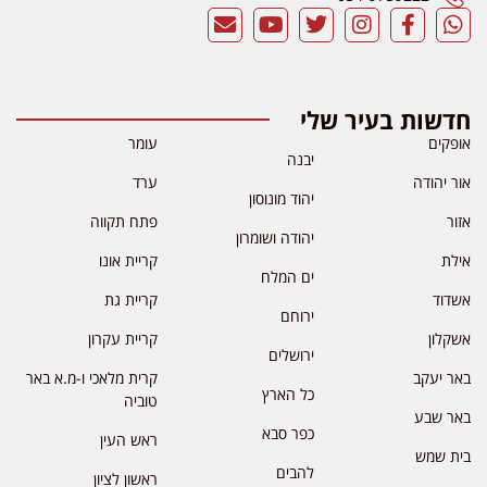
חדשות בעיר שלי
אופקים
עומר
יבנה
אור יהודה
ערד
יהוד מונוסון
אזור
פתח תקווה
יהודה ושומרון
אילת
קריית אונו
ים המלח
אשדוד
קריית גת
ירוחם
אשקלון
קריית עקרון
ירושלים
באר יעקב
קרית מלאכי ו-מ.א באר
כל הארץ
טוביה
באר שבע
כפר סבא
ראש העין
בית שמש
להבים
ראשון לציון