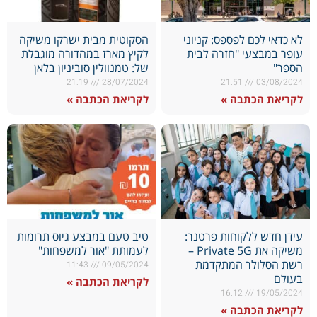
לא כדאי לכם לפספס: קניוני
הסקוטית מבית ישרקו משיקה
עופר במבצעי "חזרה לבית
לקיץ מארז במהדורה מוגבלת
הספר"
של: טמנוולין סוביניון בלאן
21:19
28/07/2024
21:51
03/08/2024
לקריאת הכתבה »
לקריאת הכתבה »
עידן חדש ללקוחות פרטנר:
טיב טעם במבצע גיוס תרומות
משיקה את Private 5G –
לעמותת "אור למשפחות"
רשת הסלולר המתקדמת
11:43
09/05/2024
בעולם
לקריאת הכתבה »
16:12
19/05/2024
לקריאת הכתבה »