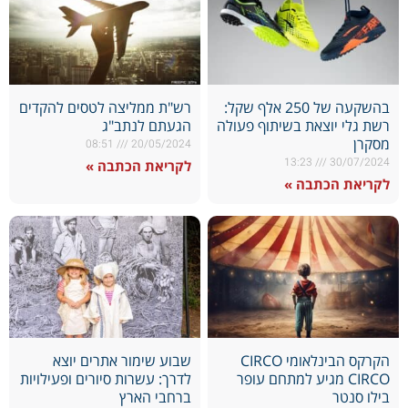
בהשקעה של 250 אלף שקל:
רש"ת ממליצה לטסים להקדים
רשת גלי יוצאת בשיתוף פעולה
הגעתם לנתב"ג
מסקרן
08:51
20/05/2024
13:23
30/07/2024
לקריאת הכתבה »
לקריאת הכתבה »
הקרקס הבינלאומי CIRCO
שבוע שימור אתרים יוצא
CIRCO מגיע למתחם עופר
לדרך: עשרות סיורים ופעילויות
בילו סנטר
ברחבי הארץ