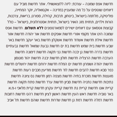
חדשות אפס שמונה – עורכת: ליזה ללוצאשווילי. אתר חדשות מוביל עם
דיווחים שוטפים על כל מה שמעניין במדינה – אקטואליה, יוקר המחייה,
פוליטיקה, מלחמה בישראל, ביטחון, תרבות, קהילה, ספורט, בריאות, צרכנות,
הורות וילדים, תחזית מזג האויר בישראל, תחזית אסטרולוגית, בישראל – כולל
קבוצות ווטסאפ עם דיווחים ישירים לסמארטפונים
ללא תשלום
. חדשות אפס
שמונה הינו אתר מקומי אזורי חדשות אופקים חדשות אור יהודה חדשות אזור
חדשות אילת חדשות אשדוד חדשות אשקלון חדשות באר יעקב חדשות באר
שבע חדשות בית שמש חדשות בת ים חדשות גבעת שמואל חדשות גבעתיים
חדשות גדרה חדשות גן יבנה חדשות גני תקווה חדשות דימונה חדשות
הערבה חדשות הרצליה חדשות חולון חדשות יבנה חדשות יהוד מונוסון
חדשות יהודה ושומרון חדשות ים המלח חדשות ירוחם חדשות ירושלים חדשות
כפר סבא חדשות להבים חדשות לוד חדשות מודיעין מכבים רעות חדשות
מועצות חדשות מזכרת בתיה חדשות מצפה רמון חדשות נס ציונה חדשות
נתיבות חדשות נתניה חדשות סביון חדשות ערד חדשות פתח תקווה חדשות
קריית אונו חדשות קריית גת חדשות קריית עקרון חדשות קרית מלאכי ו-מ.א
באר טוביה חדשות ראש העין חדשות ראשון לציון חדשות רהט חדשות רחובות
חדשות רמלה חדשות רמת גן חדשות שדרות חדשות שוהם חדשות תל אביב