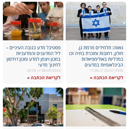
גאווה: תלמידים מרמת גן,
פסטיבל מדע בגובה העיניים –
חולון, רחובות ומזכרת בתיה זכו
ליל המדענים והמדעניות
במדליות באולימפיאדות
במכון ויצמן למדע ומכון דוידסון
הבינלאומיות במדעים
לחינוך מדעי
20:28
08/09/2024
11:06
20/07/2026
לקריאת הכתבה »
לקריאת הכתבה »