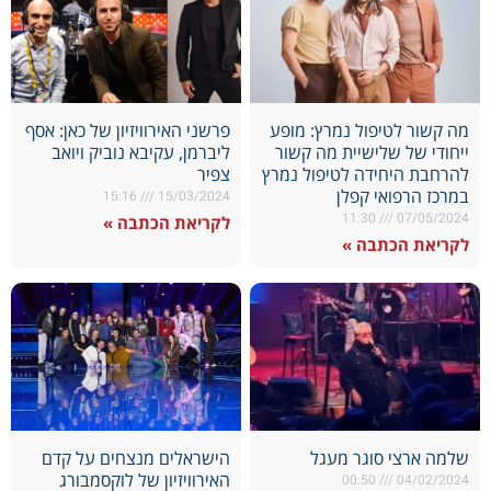
מה קשור לטיפול נמרץ: מופע
פרשני האירוויזיון של כאן: אסף
ייחודי של שלישיית מה קשור
ליברמן, עקיבא נוביק ויואב
להרחבת היחידה לטיפול נמרץ
צפיר
במרכז הרפואי קפלן
15:16
15/03/2024
11:30
07/05/2024
לקריאת הכתבה »
לקריאת הכתבה »
שלמה ארצי סוגר מעגל
הישראלים מנצחים על קדם
האירוויזיון של לוקסמבורג
00:50
04/02/2024