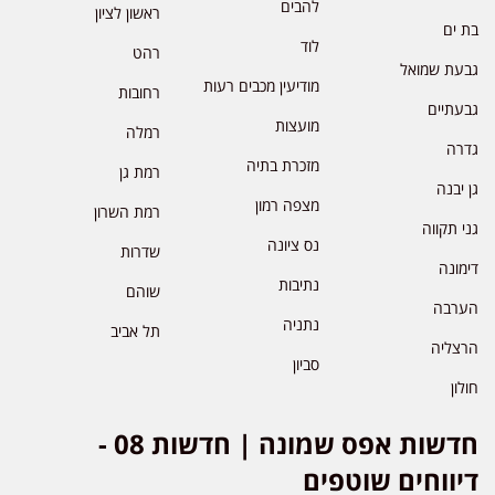
להבים
ראשון לציון
בת ים
לוד
רהט
גבעת שמואל
מודיעין מכבים רעות
רחובות
גבעתיים
מועצות
רמלה
גדרה
מזכרת בתיה
רמת גן
גן יבנה
מצפה רמון
רמת השרון
גני תקווה
נס ציונה
שדרות
דימונה
נתיבות
שוהם
הערבה
נתניה
תל אביב
הרצליה
סביון
חולון
חדשות אפס שמונה | חדשות 08 -
דיווחים שוטפים