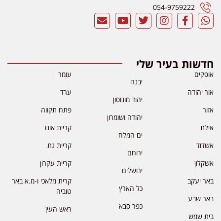
054-9759222
חדשות בעיר שלי
אופקים
עומר
יבנה
אור יהודה
ערד
יהוד מונוסון
אזור
פתח תקווה
יהודה ושומרון
אילת
קריית אונו
ים המלח
אשדוד
קריית גת
ירוחם
אשקלון
קריית עקרון
ירושלים
באר יעקב
קרית מלאכי ו-מ.א באר
כל הארץ
טוביה
באר שבע
כפר סבא
ראש העין
בית שמש