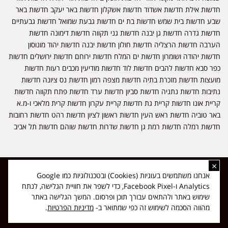
חדשות אילת חדשות אשדוד חדשות אשקלון חדשות באר יעקב חדשות באר
שבע חדשות בית שמש חדשות בת ים חדשות גבעת שמואל חדשות גבעתיים
חדשות גדרה חדשות גן יבנה חדשות גני תקווה חדשות דימונה חדשות
הערבה חדשות הרצליה חדשות חולון חדשות יבנה חדשות יהוד מונוסון
חדשות יהודה ושומרון חדשות ים המלח חדשות ירוחם חדשות ירושלים חדשות
כפר סבא חדשות להבים חדשות לוד חדשות מודיעין מכבים רעות חדשות
מועצות חדשות מזכרת בתיה חדשות מצפה רמון חדשות נס ציונה חדשות
נתיבות חדשות נתניה חדשות סביון חדשות ערד חדשות פתח תקווה חדשות
קריית אונו חדשות קריית גת חדשות קריית עקרון חדשות קרית מלאכי ו-מ.א
באר טוביה חדשות ראש העין חדשות ראשון לציון חדשות רהט חדשות רחובות
חדשות רמלה חדשות רמת גן חדשות שדרות חדשות שוהם חדשות תל אביב
×
כל הזכויות שמורות ל-ליזה ללוצאשווילי - חדשות אפס שמונה - דיווחים בזמן
אנחנו משתמשים בעוגיות (Cookies) ובטכנולוגיות כמו Google
אמת, נוסד בשנת 2019 | טל' לפרסומים 054-9759222 מייל מערכת
Analytics ו-Facebook Pixel, כדי לשפר את חוויית הגלישה, לנתח
news08.net@gmail.com
שימוש באתר ולהתאים עבורך תוכן ופרסום. המשך הגלישה באתר
❤
Made with
by
DIGITA
מהווה הסכמה לשימוש זה כפי שמתואר ב-
מדיניות הפרטיות
.