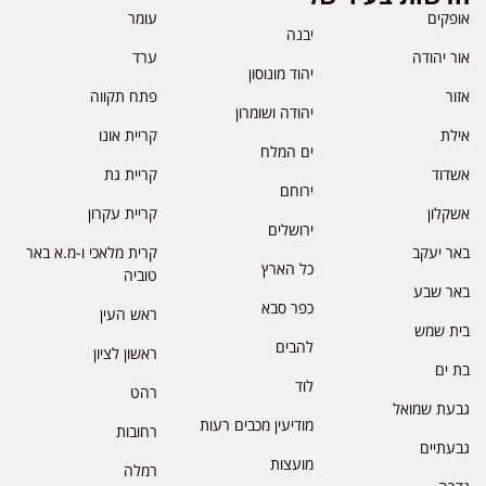
אופקים
עומר
יבנה
אור יהודה
ערד
יהוד מונוסון
אזור
פתח תקווה
יהודה ושומרון
אילת
קריית אונו
ים המלח
אשדוד
קריית גת
ירוחם
אשקלון
קריית עקרון
ירושלים
באר יעקב
קרית מלאכי ו-מ.א באר
כל הארץ
טוביה
באר שבע
כפר סבא
ראש העין
בית שמש
להבים
ראשון לציון
בת ים
לוד
רהט
גבעת שמואל
מודיעין מכבים רעות
רחובות
גבעתיים
מועצות
רמלה