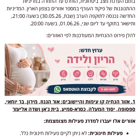
בתום הערכת מצב ביטחונית, הוחלט על החמרה במדיניות
ההתגוננות של פיקוד העורף במספר אזורים בצפון הארץ. המדיניות
החדשה נכנסה לתוקפה הערב (שבת, 30.05.26) בשעה 21:00,
ותישאר בתוקף עד ליום שני, 01.06.26, בשעה 20:00.
להלן פירוט ההנחיות המעודכנות לפי האזורים:
1. אזור הנחיה קו עימות והיישובים: אור הגנוז, מירון, בר יוחאי,
ספסופה, יסוד המעלה, כסרא-סמיע, בית ג'אן ושדה אליעזר
אזורים אלו יעברו למדרג פעילות מצומצמת:
פעילות חינוכית:
לא ניתן לקיים פעילות חינוכית כלל.