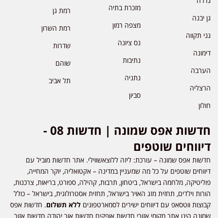
גדרה
מזכרת בתיה
רמת גן
גן יבנה
מצפה רמון
רמת השרון
גני תקווה
נס ציונה
שדרות
דימונה
נתיבות
שוהם
הערבה
נתניה
תל אביב
הרצליה
סביון
חולון
חדשות אפס שמונה | חדשות 08 -
דיווחים שוטפים
חדשות אפס שמונה – עורכת: ליזה ללוצאשווילי. אתר חדשות מוביל עם
דיווחים שוטפים על כל מה שמעניין במדינה – אקטואליה, יוקר המחייה,
פוליטיקה, מלחמה בישראל, ביטחון, תרבות, קהילה, ספורט, בריאות, צרכנות,
הורות וילדים, תחזית מזג האויר בישראל, תחזית אסטרולוגית, בישראל – כולל
קבוצות ווטסאפ עם דיווחים ישירים לסמארטפונים
ללא תשלום
. חדשות אפס
שמונה הינו אתר מקומי אזורי חדשות אופקים חדשות אור יהודה חדשות אזור