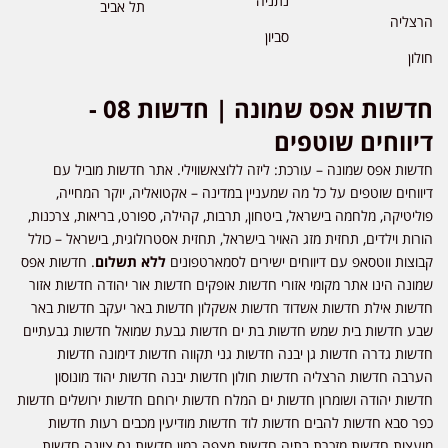
נתניה
תל אביב
הרצליה
סביון
חולון
חדשות אפס שמונה | חדשות 08 -
דיווחים שוטפים
חדשות אפס שמונה – עורכת: ליזה ללוצאשווילי. אתר חדשות מוביל עם
דיווחים שוטפים על כל מה שמעניין במדינה – אקטואליה, יוקר המחייה,
פוליטיקה, מלחמה בישראל, ביטחון, תרבות, קהילה, ספורט, בריאות, צרכנות,
הורות וילדים, תחזית מזג האויר בישראל, תחזית אסטרולוגית, בישראל – כולל
קבוצות ווטסאפ עם דיווחים ישירים לסמארטפונים
ללא תשלום
. חדשות אפס
שמונה הינו אתר מקומי אזורי חדשות אופקים חדשות אור יהודה חדשות אזור
חדשות אילת חדשות אשדוד חדשות אשקלון חדשות באר יעקב חדשות באר
שבע חדשות בית שמש חדשות בת ים חדשות גבעת שמואל חדשות גבעתיים
חדשות גדרה חדשות גן יבנה חדשות גני תקווה חדשות דימונה חדשות
הערבה חדשות הרצליה חדשות חולון חדשות יבנה חדשות יהוד מונוסון
חדשות יהודה ושומרון חדשות ים המלח חדשות ירוחם חדשות ירושלים חדשות
כפר סבא חדשות להבים חדשות לוד חדשות מודיעין מכבים רעות חדשות
מועצות חדשות מזכרת בתיה חדשות מצפה רמון חדשות נס ציונה חדשות