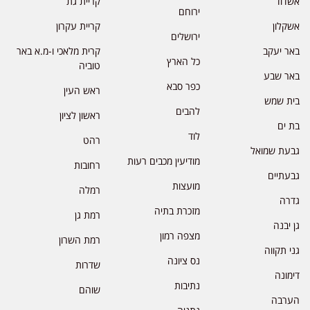
אשדוד
קריית גת
ירוחם
אשקלון
קריית עקרון
ירושלים
באר יעקב
קרית מלאכי ו-מ.א באר
כל הארץ
טוביה
באר שבע
כפר סבא
ראש העין
בית שמש
להבים
ראשון לציון
בת ים
לוד
רהט
גבעת שמואל
מודיעין מכבים רעות
רחובות
גבעתיים
מועצות
רמלה
גדרה
מזכרת בתיה
רמת גן
גן יבנה
מצפה רמון
רמת השרון
גני תקווה
נס ציונה
שדרות
דימונה
נתיבות
שוהם
הערבה