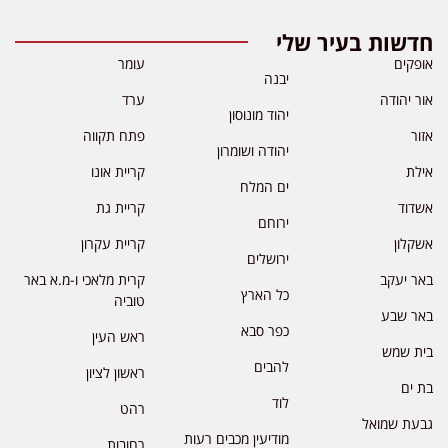
חדשות בעיר שלי
אופקים
עומר
יבנה
אור יהודה
ערד
יהוד מונוסון
אזור
פתח תקווה
יהודה ושומרון
אילת
קריית אונו
ים המלח
אשדוד
קריית גת
ירוחם
אשקלון
קריית עקרון
ירושלים
באר יעקב
קרית מלאכי ו-מ.א באר
כל הארץ
טוביה
באר שבע
כפר סבא
ראש העין
בית שמש
להבים
ראשון לציון
בת ים
לוד
רהט
גבעת שמואל
מודיעין מכבים רעות
רחובות