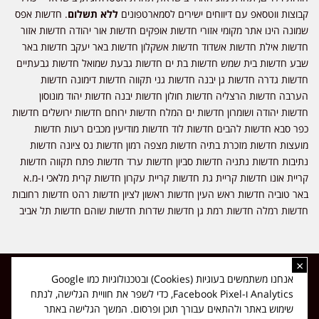
קבוצות ווטסאפ עם דיווחים ישירים לסמארטפונים
ללא תשלום
. חדשות אפס
שמונה הינו אתר מקומי אזורי חדשות אופקים חדשות אור יהודה חדשות אזור
חדשות אילת חדשות אשדוד חדשות אשקלון חדשות באר יעקב חדשות באר
שבע חדשות בית שמש חדשות בת ים חדשות גבעת שמואל חדשות גבעתיים
חדשות גדרה חדשות גן יבנה חדשות גני תקווה חדשות דימונה חדשות
הערבה חדשות הרצליה חדשות חולון חדשות יבנה חדשות יהוד מונוסון
חדשות יהודה ושומרון חדשות ים המלח חדשות ירוחם חדשות ירושלים חדשות
כפר סבא חדשות להבים חדשות לוד חדשות מודיעין מכבים רעות חדשות
מועצות חדשות מזכרת בתיה חדשות מצפה רמון חדשות נס ציונה חדשות
נתיבות חדשות נתניה חדשות סביון חדשות ערד חדשות פתח תקווה חדשות
קריית אונו חדשות קריית גת חדשות קריית עקרון חדשות קרית מלאכי ו-מ.א
באר טוביה חדשות ראש העין חדשות ראשון לציון חדשות רהט חדשות רחובות
חדשות רמלה חדשות רמת גן חדשות שדרות חדשות שוהם חדשות תל אביב
×
כל הזכויות שמורות ל-ליזה ללוצאשווילי - חדשות אפס שמונה - דיווחים בזמן
אנחנו משתמשים בעוגיות (Cookies) ובטכנולוגיות כמו Google
אמת, נוסד בשנת 2019 | טל' לפרסומים 054-9759222 מייל מערכת
Analytics ו-Facebook Pixel, כדי לשפר את חוויית הגלישה, לנתח
news08.net@gmail.com
שימוש באתר ולהתאים עבורך תוכן ופרסום. המשך הגלישה באתר
❤
Made with
by
DIGITA