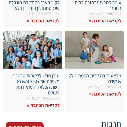
עופר במבצעי "חזרה לבית
לקיץ מארז במהדורה מוגבלת
הספר"
של: טמנוולין סוביניון בלאן
21:19
28/07/2024
21:51
03/08/2024
לקריאת הכתבה »
לקריאת הכתבה »
מבצע חזרה לבית הספר: גולף
עידן חדש ללקוחות פרטנר:
& קידס
משיקה את Private 5G –
רשת הסלולר המתקדמת
17:22
03/07/2024
בעולם
לקריאת הכתבה »
16:12
19/05/2024
לקריאת הכתבה »
תרבות