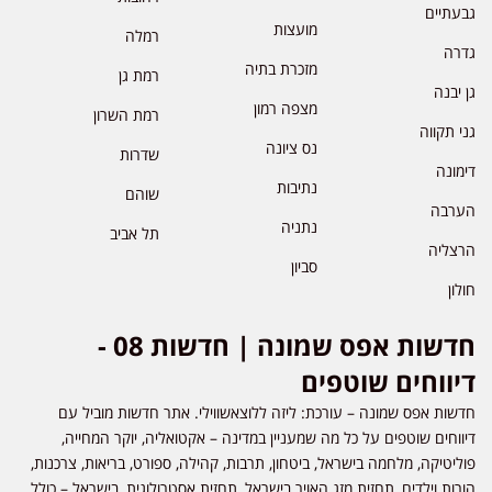
גבעתיים
מועצות
רמלה
גדרה
מזכרת בתיה
רמת גן
גן יבנה
מצפה רמון
רמת השרון
גני תקווה
נס ציונה
שדרות
דימונה
נתיבות
שוהם
הערבה
נתניה
תל אביב
הרצליה
סביון
חולון
חדשות אפס שמונה | חדשות 08 -
דיווחים שוטפים
חדשות אפס שמונה – עורכת: ליזה ללוצאשווילי. אתר חדשות מוביל עם
דיווחים שוטפים על כל מה שמעניין במדינה – אקטואליה, יוקר המחייה,
פוליטיקה, מלחמה בישראל, ביטחון, תרבות, קהילה, ספורט, בריאות, צרכנות,
הורות וילדים, תחזית מזג האויר בישראל, תחזית אסטרולוגית, בישראל – כולל