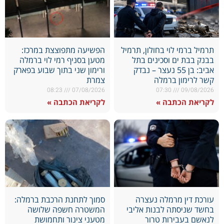
תרמיל ברמי לוי בחולון, תרמיל
הפשיעה מתפוצצת במרכז:
בבנק בבת ים וסכינים בתל
מטען בסניף רמי לוי ברמלה
אביב: בן 55 נעצר – נבדק
ורימון שני בתוך שבוע בפארק
קשר לרימון ברמלה
צמרת
08:23
07/08/2026
07:30
09/08/2026
לקריאת הכתבה »
לקריאת הכתבה »
עורכת דין מרמלה נעצרה
סמוך לתחנת הרכבת ברמלה:
בחשד שניסתה לבנות אליבי
המשטרה חשפה שלושה
לנאשם בעבירות טרור
מטעני צינור ותחמושת